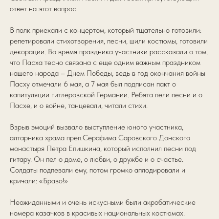
ответ на этот вопрос.
В полк приехали с концертом, который тщательно готовили:
репетировали стихотворения, песни, шили костюмы, готовили
декорации. Во время праздника участники рассказали о том,
что Пасха тесно связана с еще одним важным праздником
нашего народа – Днем Победы, ведь в год окончания войны
Пасху отмечали 6 мая, а 7 мая был подписан пакт о
капитуляции гитлеровской Германии. Ребята пели песни и о
Пасхе, и о войне, танцевали, читали стихи.
Взрыв эмоций вызвало выступление юного участника,
алтарника храма преп.Серафима Саровского Донского
монастыря Петра Епишкина, который исполнил песни под
гитару. Он пел о доме, о любви, о дружбе и о счастье.
Солдаты подпевали ему, потом громко аплодировали и
кричали: «Браво!»
Неожиданными и очень искусными были акробатические
номера казачков в красивых национальных костюмах.