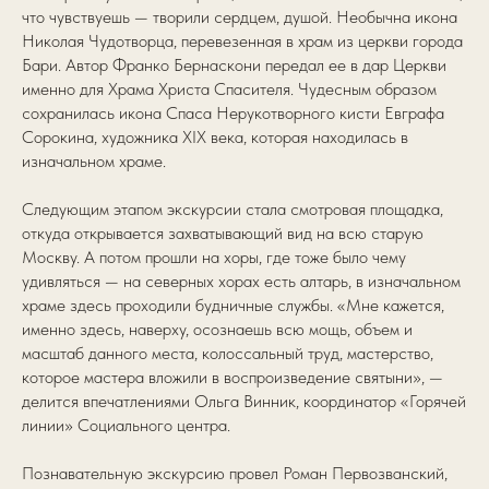
что чувствуешь — творили сердцем, душой. Необычна икона
Николая Чудотворца, перевезенная в храм из церкви города
Бари. Автор Франко Бернаскони передал ее в дар Церкви
именно для Храма Христа Спасителя. Чудесным образом
сохранилась икона Спаса Нерукотворного кисти Евграфа
Сорокина, художника XIX века, которая находилась в
изначальном храме.
Следующим этапом экскурсии стала смотровая площадка,
откуда открывается захватывающий вид на всю старую
Москву. А потом прошли на хоры, где тоже было чему
удивляться — на северных хорах есть алтарь, в изначальном
храме здесь проходили будничные службы. «Мне кажется,
именно здесь, наверху, осознаешь всю мощь, объем и
масштаб данного места, колоссальный труд, мастерство,
которое мастера вложили в воспроизведение святыни», —
делится впечатлениями Ольга Винник, координатор «Горячей
линии» Социального центра.
Познавательную экскурсию провел Роман Первозванский,