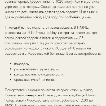
разных городов (рассчитана на 1020 коек). Как и в детских
учреждениях, которым Соццентр помогает постоянно уже
много лет, дети часто находятся здесь подолгу. И для них, и
для их родителей поводы для радости особенно ценны.
И каждый из нас может этот повод создать. В НМИЦ
онкологии им. Н.Н. Блохина, Научно-практическом центре
психического здоровья детей и подростков им. Г.Е.
Сухаревой, которым Соццентр помогает регулярно,
одномоментно находятся около 300 детей. Столько же
адресатов и в Морозовской больнице. Всегда востребованы:
памперсы,
развивающие игрушки, игры,
канцелярские принадлежности,
средства личной гигиены.
Пожертвования можно привезти на гуманитарный склад
Социального центра на Новом Донском кладбище. Прием
пожертвований осуществляется по субботам: с 12:00 до
14:00. По большим церковным праздникам и накануне, склад