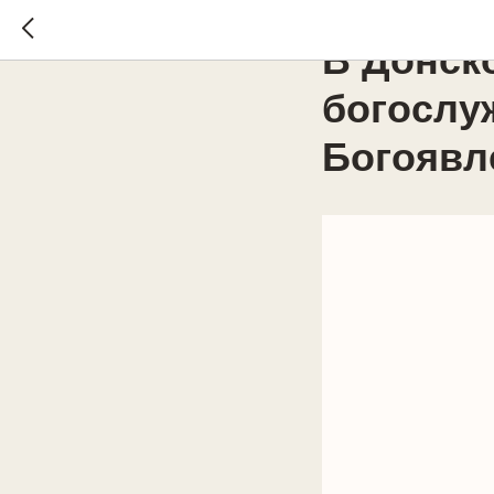
2022-01-17 13:50
ВОС
В Донск
богослу
Богоявл