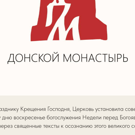
азднику Крещения Господня, Церковь установила сов
у дню воскресенье богослужения Недели перед Богоя
через священные тексты к осознанию этого великого с