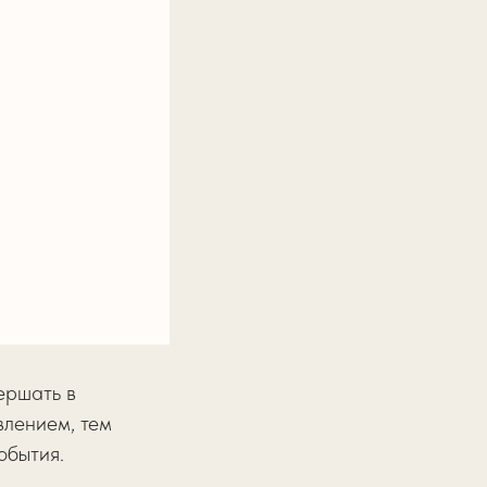
ершать в
влением, тем
обытия.