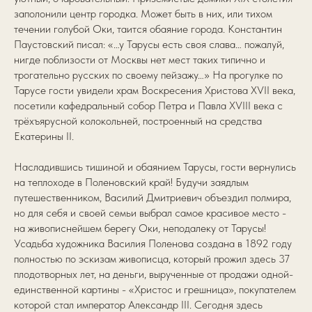
заполонили центр городка. Может быть в них, или тихом
течении голубой Оки, таится обаяние города. Константин
Паустовский писал: «…у Тарусы есть своя слава… пожалуй,
нигде поблизости от Москвы нет мест таких типично и
трогательно русских по своему пейзажу…» На прогулке по
Тарусе гости увидели храм Воскресения Христова XVII века,
посетили кафедральный собор Петра и Павла XVIII века с
трёхъярусной колокольней, построенный на средства
Екатерины II.
Насладившись тишиной и обаянием Тарусы, гости вернулись
на теплоходе в Поленовский край! Будучи заядлым
путешественником, Василий Дмитриевич объездил полмира,
но для себя и своей семьи выбрал самое красивое место -
на живописнейшем берегу Оки, неподалеку от Тарусы!
Усадьба художника Василия Поленова создана в 1892 году
полностью по эскизам живописца, который прожил здесь 37
плодотворных лет, на деньги, вырученные от продажи одной-
единственной картины - «Христос и грешница», покупателем
которой стал император Александр III. Сегодня здесь