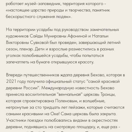
работает музей-заповедник, территория которого -
«настоящее царство природы и творчества, памятник
бескорыстного служения людям».
На территории усадьбы под руководством замечательных
художников Сайды Мунировны Афониной и Натальи
Викторовны Сувковой был проведен, завершающий летний
сезон, пленэр. Дети и взрослые разместились в разных
уголках полюбившейся усадьбы, чтобы попытаться
запечатлеть на бумаге открывшуюся красоту.
Впереди путешественников ждала деревня Бехово, которая в
2021 году получила официальный статус "самой красивой
деревни России". Международную известность Бехово
принесла восхитительная "венчальная" церковь Троицы,
которая спроектирована Поленовым, и волшебные,
нетронутые за сто тридцать лет пейзажи, которые считаются
самыми красивыми на Оке! Сама церковь была закрыта.
Участники поездки полюбовались видами в окрестностях
деревни, поднявшись на смотровую площадку, и, еще раз -