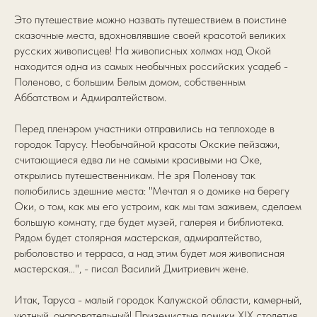
Это путешествие можно назвать путешествием в поистине
сказочные места, вдохновлявшие своей красотой великих
русских живописцев! На живописных холмах над Окой
находится одна из самых необычных российских усадеб -
Поленово, с большим Белым домом, собственным
Аббатством и Адмиралтейством.
Перед пленэром участники отправились на теплоходе в
городок Тарусу. Необычайной красоты Окские пейзажи,
считающиеся едва ли не самыми красивыми на Оке,
открылись путешественникам. Не зря Поленову так
полюбились здешние места: "Мечтал я о домике на берегу
Оки, о том, как мы его устроим, как мы там заживем, сделаем
большую комнату, где будет музей, галерея и библиотека.
Рядом будет столярная мастерская, адмиралтейство,
рыболовство и терраса, а над этим будет моя живописная
мастерская…", - писал Василий Дмитриевич жене.
Итак, Таруса - малый городок Калужской области, камерный,
уютный, очаровательный! Приземистые домики XIX столетия