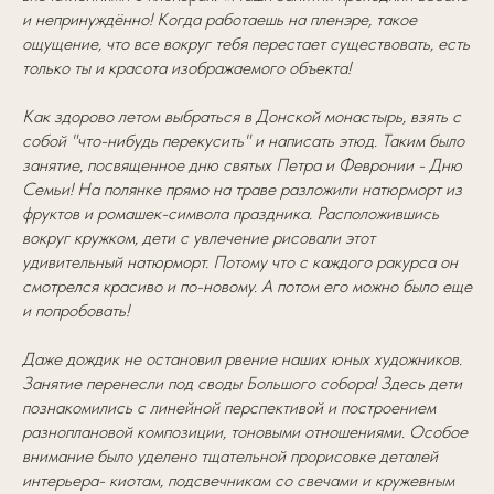
и непринуждённо! Когда работаешь на пленэре, такое
ощущение, что все вокруг тебя перестает существовать, есть
только ты и красота изображаемого объекта!
Как здорово летом выбраться в Донской монастырь, взять с
собой "что-нибудь перекусить" и написать этюд. Таким было
занятие, посвященное дню святых Петра и Февронии - Дню
Семьи! На полянке прямо на траве разложили натюрморт из
фруктов и ромашек-символа праздника. Расположившись
вокруг кружком, дети с увлечение рисовали этот
удивительный натюрморт. Потому что с каждого ракурса он
смотрелся красиво и по-новому. А потом его можно было еще
и попробовать!
Даже дождик не остановил рвение наших юных художников.
Занятие перенесли под своды Большого собора! Здесь дети
познакомились с линейной перспективой и построением
разноплановой композиции, тоновыми отношениями. Особое
внимание было уделено тщательной прорисовке деталей
интерьера- киотам, подсвечникам со свечами и кружевным