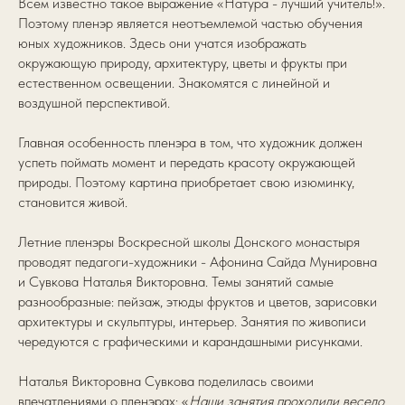
Всем известно такое выражение «Натура - лучший учитель!».
Поэтому пленэр является неотъемлемой частью обучения
юных художников. Здесь они учатся изображать
окружающую природу, архитектуру, цветы и фрукты при
естественном освещении. Знакомятся с линейной и
воздушной перспективой.
Главная особенность пленэра в том, что художник должен
успеть поймать момент и передать красоту окружающей
природы. Поэтому картина приобретает свою изюминку,
становится живой.
Летние пленэры Воскресной школы Донского монастыря
проводят педагоги-художники - Афонина Сайда Мунировна
и Сувкова Наталья Викторовна. Темы занятий самые
разнообразные: пейзаж, этюды фруктов и цветов, зарисовки
архитектуры и скульптуры, интерьер. Занятия по живописи
чередуются с графическими и карандашными рисунками.
Наталья Викторовна Сувкова поделилась своими
впечатлениями о пленэрах: «
Наши занятия проходили весело