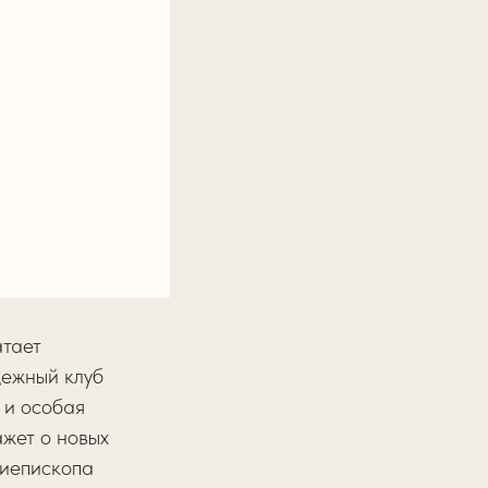
атает
дежный клуб
 и особая
жет о новых
хиепископа