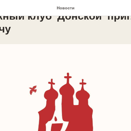
ОДЁЖНЫЙ КЛУБ
Новости
ный клуб 'Донской' при
чу