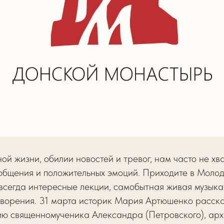
ной жизни, обилии новостей и тревог, нам часто не хв
общения и положительных эмоций. Приходите в Моло
всегда интересные лекции, самобытная живая музыка
ворения. 31 марта историк Мария Артюшенко расска
ию священномученика Александра (Петровского), ар