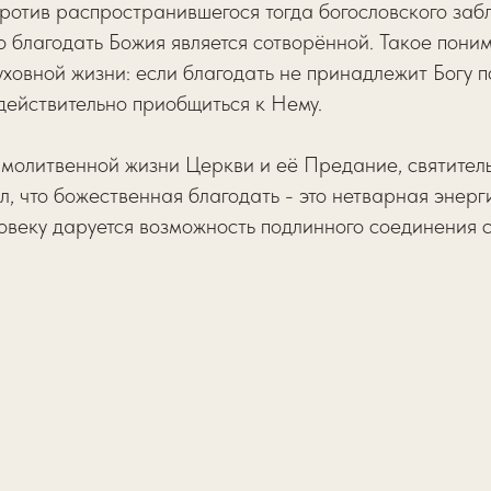
против распространившегося тогда богословского заб
о благодать Божия является сотворённой. Такое пон
ховной жизни: если благодать не принадлежит Богу п
действительно приобщиться к Нему.
молитвенной жизни Церкви и её Предание, святител
л, что божественная благодать - это нетварная энерг
овеку даруется возможность подлинного соединения 