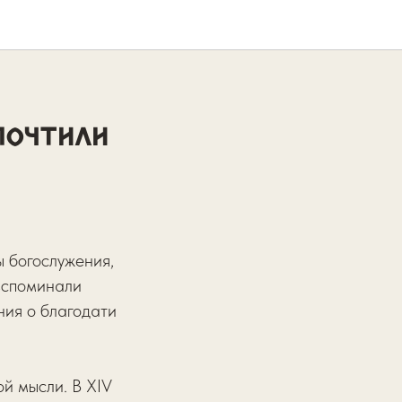
почтили
 богослужения,
вспоминали
ния о благодати
й мысли. В XIV