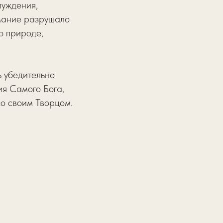
луждения,
имание разрушало
о природе,
ь убедительно
ия Самого Бога,
со своим Творцом.